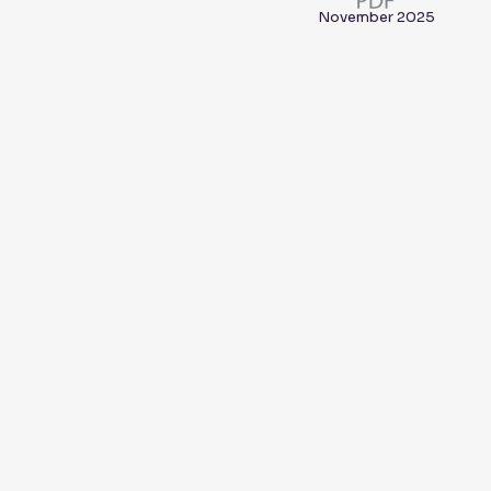
November 2025
Dir
Llámanos:
135
813-525-5724
Gua